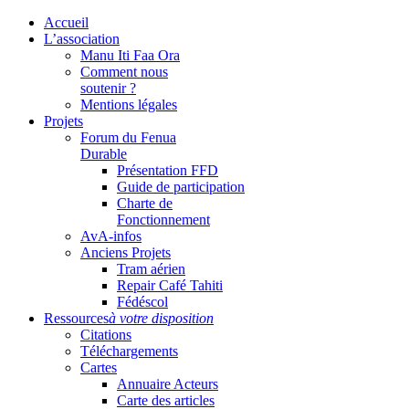
Accueil
L’association
Manu Iti Faa Ora
Comment nous
soutenir ?
Mentions légales
Projets
Forum du Fenua
Durable
Présentation FFD
Guide de participation
Charte de
Fonctionnement
AvA-infos
Anciens Projets
Tram aérien
Repair Café Tahiti
Fédéscol
Ressources
à votre disposition
Citations
Téléchargements
Cartes
Annuaire Acteurs
Carte des articles