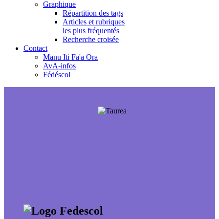
Graphique
Répartition des tags
Articles et rubriques
les plus fréquentés
Recherche croisée
Contact
Manu Iti Fa'a Ora
AvA-infos
Fédéscol