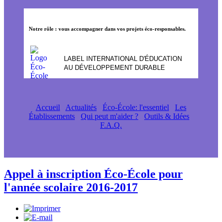
Notre rôle : vous accompagner dans vos projets éco-responsables.
LABEL INTERNATIONAL D'ÉDUCATION
AU DÉVELOPPEMENT DURABLE
Accueil
Actualités
Éco-École: l'essentiel
Les
Établissements
Qui peut m'aider ?
Outils & Idées
F.A.Q.
Appel à inscription Éco-École pour
l'année scolaire 2016-2017