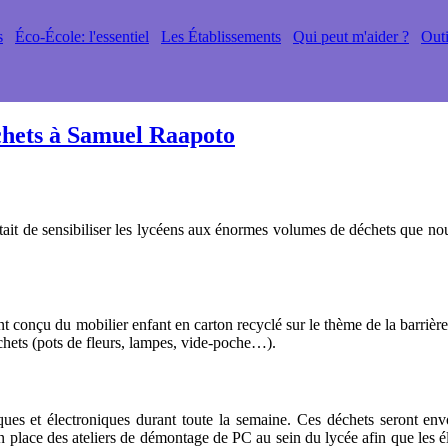
s
Éco-École: l'essentiel
Les Établissements
Qui peut m'aider ?
Outi
hets à Samuel Raapoto
 était de sensibiliser les lycéens aux énormes volumes de déchets que n
 conçu du mobilier enfant en carton recyclé sur le thème de la barrière 
déchets (pots de fleurs, lampes, vide-poche…).
iques et électroniques durant toute la semaine. Ces déchets seront e
n place des ateliers de démontage de PC au sein du lycée afin que les é