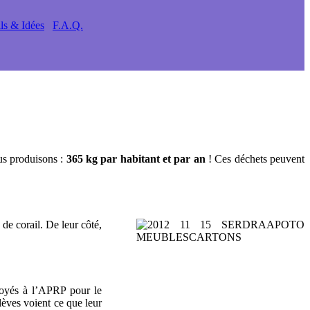
ls & Idées
F.A.Q.
ous produisons :
365 kg par habitant et par an
! Ces déchets peuvent
de corail. De leur côté,
nvoyés à l’APRP pour le
lèves voient ce que leur