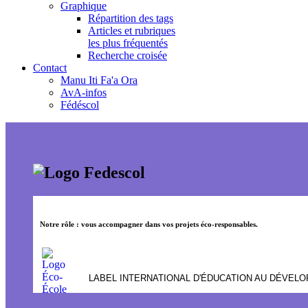
Graphique
Répartition des tags
Articles et rubriques
les plus fréquentés
Recherche croisée
Contact
Manu Iti Fa'a Ora
AvA-infos
Fédéscol
Notre rôle : vous accompagner dans vos projets éco-responsables.
LABEL INTERNATIONAL D'ÉDUCATION AU DÉVEL