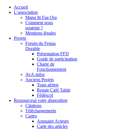
Accueil
L’association
Manu Iti Faa Ora
Comment nous
soutenir ?
Mentions légales
Projets
Forum du Fenua
Durable
Présentation FFD
Guide de participation
Charte de
Fonctionnement
AvA-infos
Anciens Projets
Tram aérien
Repair Café Tahiti
Fédéscol
Ressources
à votre disposition
Citations
Téléchargements
Cartes
Annuaire Acteurs
Carte des articles