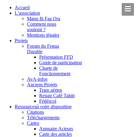
Accueil
L’association
Manu Iti Faa Ora
Comment nous
soutenir ?
Mentions légales
Projets
Forum du Fenua
Durable
Présentation FFD
Guide de participation
Charte de
Fonctionnement
AvA-infos
Anciens Projets
Tram aérien
Repair Café Tahiti
Fédéscol
Ressources
à votre disposition
Citations
Téléchargements
Cartes
Annuaire Acteurs
Carte des articles