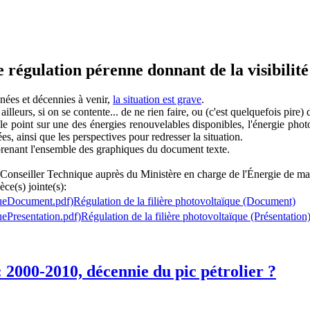
régulation pérenne donnant de la visibilité à
nnées et décennies à venir,
la situation est grave
.
leurs, si on se contente... de ne rien faire, ou (c'est quelquefois pire) d
e point sur une des énergies renouvelables disponibles, l'énergie phot
es, ainsi que les perspectives pour redresser la situation.
renant l'ensemble des graphiques du document texte.
t Conseiller Technique auprès du Ministère en charge de l'Énergie de 
èce(s) jointe(s):
Régulation de la filière photovoltaïque (Document)
Régulation de la filière photovoltaïque (Présentation
 2000-2010, décennie du pic pétrolier ?