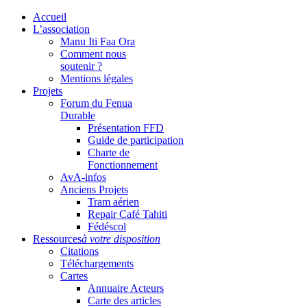
Accueil
L’association
Manu Iti Faa Ora
Comment nous
soutenir ?
Mentions légales
Projets
Forum du Fenua
Durable
Présentation FFD
Guide de participation
Charte de
Fonctionnement
AvA-infos
Anciens Projets
Tram aérien
Repair Café Tahiti
Fédéscol
Ressources
à votre disposition
Citations
Téléchargements
Cartes
Annuaire Acteurs
Carte des articles