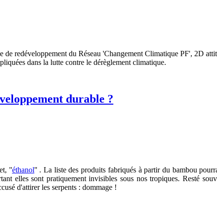
égie de redéveloppement du Réseau 'Changement Climatique PF', 2D attit
mpliquées dans la lutte contre le dérèglement climatique.
veloppement durable ?
t, ''
éthanol
'' . La liste des produits fabriqués à partir du bambou po
rtant elles sont pratiquement invisibles sous nos tropiques. Resté souv
usé d'attirer les serpents : dommage !