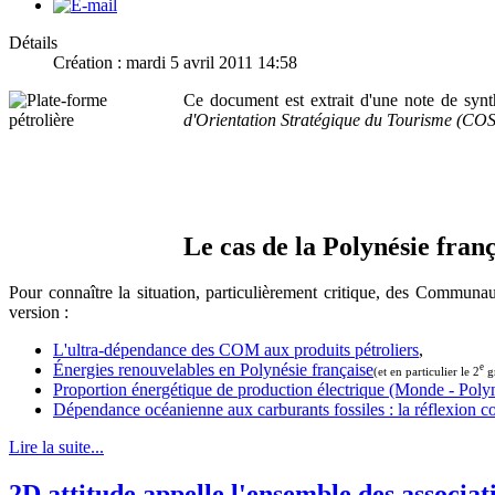
Détails
Création : mardi 5 avril 2011 14:58
Ce document est extrait d'une note de syn
d'Orientation Stratégique du Tourisme (CO
Le cas de la Polynésie fran
Pour connaître la situation, particulièrement critique, des Communaut
version :
L'ultra-dépendance des COM aux produits pétroliers
,
Énergies renouvelables en Polynésie française
e
(et en particulier le 2
gr
Proportion énergétique de production électrique (Monde - Polyn
Dépendance océanienne aux carburants fossiles : la réflexion c
Lire la suite...
2D attitude appelle l'ensemble des associat