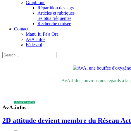
Graphique
Répartition des tags
Articles et rubriques
les plus fréquentés
Recherche croisée
Contact
Manu Iti Fa'a Ora
AvA-infos
Fédéscol
AvA-Infos, ouvrons nos regards à la 
> DENIÈRES NEWS
ENVIRONNEMENT
SOCIÉTÉ
ECONOMIE
AGRONOMIE
ALTERNATIVES
POLLUTION
REVUE 
AvA-infos
2D attitude devient membre du Réseau Act