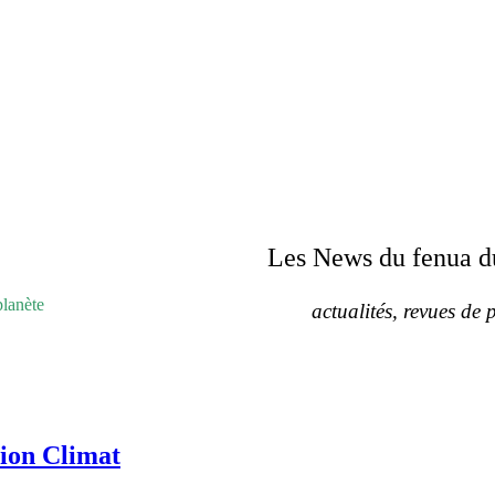
Les News du fenua d
planète
actualités, revues de p
DE PRESSE
PLUSIEURS CATÉGORIES
LISTE DES TAGS
ion Climat