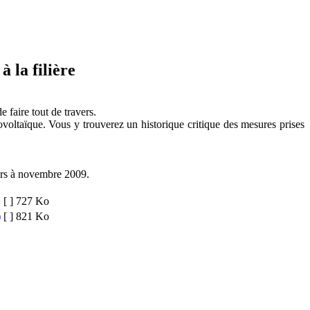
 la filière
e faire tout de travers.
ovoltaïque. Vous y trouverez un historique critique des mesures prises
mars à novembre 2009.
[ ]
727 Ko
)
[ ]
821 Ko