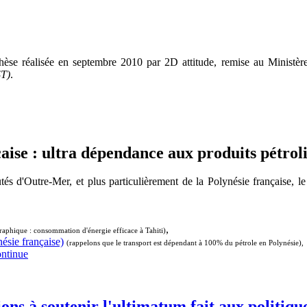
thèse réalisée en septembre 2010 par 2D attitude, remise au Minist
ST)
.
çaise : ultra dépendance aux produits pétrol
és d'Outre-Mer, et plus particulièrement de la Polynésie française, le
,
aphique : consommation d'énergie efficace à Tahiti)
ésie française)
(rappelons que le transport est dépendant à 100% du pétrole en Polynésie),
ontinue
ions à soutenir l'ultimatum fait aux politiqu