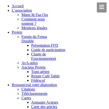
Accueil
L’association
Manu Iti Faa Ora
Comment nous
soutenir ?
Mentions légales
Projets
Forum du Fenua
Durable
Présentation FFD
Guide de participation
Charte de
Fonctionnement
AvA-infos
Anciens Projets
Tram aérien
Repair Café Tahiti
Fédéscol
Ressources
à votre disposition
Citations
Téléchargements
Cartes
Annuaire Acteurs
Carte des articles