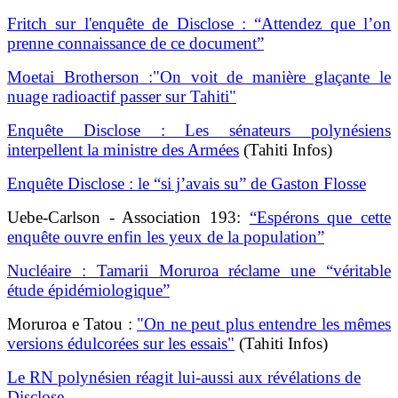
Fritch sur l'enquête de Disclose : “Attendez que l’on
prenne connaissance de ce document”
Moetai Brotherson
:"On voit de manière glaçante le
nuage radioactif passer sur Tahiti"
Enquête Disclose : Les sénateurs polynésiens
interpellent la ministre des Armées
(Tahiti Infos)
Enquête Disclose : le “si j’avais su” de Gaston Flosse
Uebe-Carlson
- Association 193:
“Espérons que cette
enquête ouvre enfin les yeux de la population”
Nucléaire : Tamarii Moruroa réclame une “véritable
étude épidémiologique”
Moruroa e Tatou :
"On ne peut plus entendre les mêmes
versions édulcorées sur les essais"
(Tahiti Infos)
Le RN polynésien réagit lui-aussi aux révélations de
Disclose