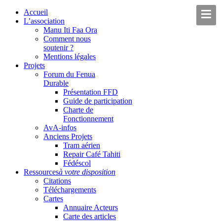
Accueil
L’association
Manu Iti Faa Ora
Comment nous
soutenir ?
Mentions légales
Projets
Forum du Fenua
Durable
Présentation FFD
Guide de participation
Charte de
Fonctionnement
AvA-infos
Anciens Projets
Tram aérien
Repair Café Tahiti
Fédéscol
Ressources
à votre disposition
Citations
Téléchargements
Cartes
Annuaire Acteurs
Carte des articles