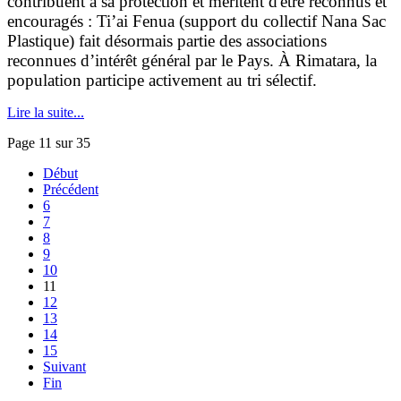
contribuent à sa protection et méritent d'être reconnus et
encouragés : Ti’ai Fenua (support du collectif Nana Sac
Plastique) fait désormais partie des associations
reconnues d’intérêt général par le Pays.
À Rimatara, la
population participe activement au tri sélectif
.
Lire la suite...
Page 11 sur 35
Début
Précédent
6
7
8
9
10
11
12
13
14
15
Suivant
Fin