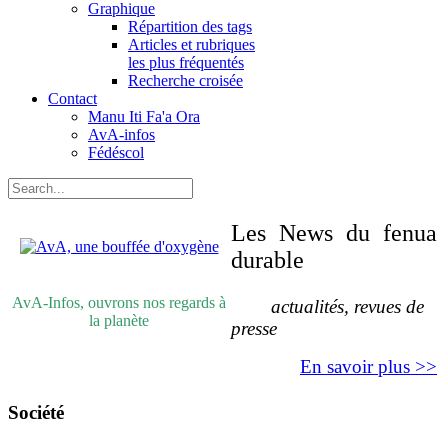
Graphique
Répartition des tags
Articles et rubriques
les plus fréquentés
Recherche croisée
Contact
Manu Iti Fa'a Ora
AvA-infos
Fédéscol
Les News du fenua
durable
AvA-Infos, ouvrons nos regards à
actualités, revues de
la planète
presse
En savoir plus >>
Société