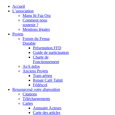
Accueil
L’association
Manu Iti Faa Ora
Comment nous
soutenir ?
Mentions légales
Projets
Forum du Fenua
Durable
Présentation FFD
Guide de participation
Charte de
Fonctionnement
AvA-infos
Anciens Projets
Tram aérien
Repair Café Tahiti
Fédéscol
Ressources
à votre disposition
Citations
Téléchargements
Cartes
Annuaire Acteurs
Carte des articles