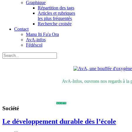
Graphique
Répartition des tags
Articles et rubriques
les plus fréquentés
Recherche croisée
Contact
Manu Iti Fa'a Ora
AvA-infos
Fédéscol
AvA-Infos, ouvrons nos regards à la 
> DENIÈRES NEWS
ENVIRONNEMENT
SOCIÉTÉ
ECONOMIE
AGRONOMIE
ALTERNATIVES
POLLUTION
REVUE 
Société
Le développement durable dès l’école