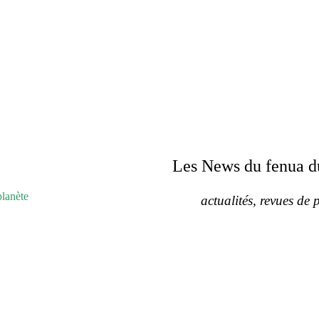
Les News du fenua d
planète
actualités, revues de p
DE PRESSE
PLUSIEURS CATÉGORIES
LISTE DES TAGS