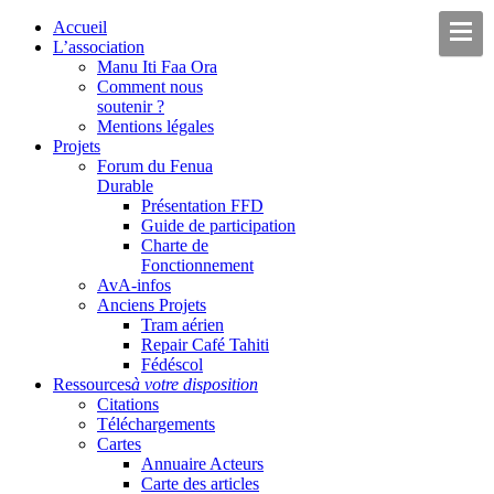
Accueil
L’association
Manu Iti Faa Ora
Comment nous
soutenir ?
Mentions légales
Projets
Forum du Fenua
Durable
Présentation FFD
Guide de participation
Charte de
Fonctionnement
AvA-infos
Anciens Projets
Tram aérien
Repair Café Tahiti
Fédéscol
Ressources
à votre disposition
Citations
Téléchargements
Cartes
Annuaire Acteurs
Carte des articles