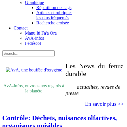
Graphique
Répartition des tags
Articles et rubriques
les plus fréquentés
Recherche croisée
Contact
Manu Iti Fa'a Ora
AvA-infos
Fédéscol
Les News du fenua
durable
AvA-Infos, ouvrons nos regards à
actualités, revues de
la planète
presse
En savoir plus >>
Contrôle: Déchets, nuisances olfactives,
organismes nuisibles