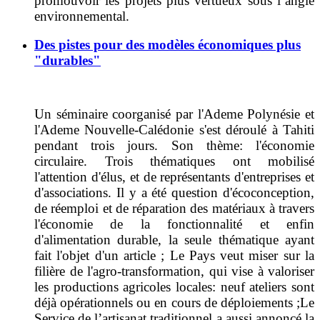
promouvoir les projets plus vertueux sous l’angle
environnemental.
Des pistes pour des modèles économiques plus
"durables"
Un séminaire coorganisé par l'Ademe Polynésie et
l'Ademe Nouvelle-Calédonie s'est déroulé à Tahiti
pendant trois jours.
Son thème: l'économie
circulaire. T
rois thématiques ont mobilisé
l'attention d'
élus, et de représentants d'entreprises et
d'associations.
Il y a été question d'
écoconception,
de réemploi et de réparation des matériaux à travers
l'économie de la fonctionnalité et enfin
d'alimentation durable, la seule thématique ayant
fait l'objet d'un article ; L
e Pays veut miser sur la
filière de l'agro-transformation, qui vise à valoriser
les productions agricoles locales: neuf ateliers sont
déjà opérationnels ou en cours de déploiements ;
L
e
Service de l’artisanat traditionnel a aussi annoncé la