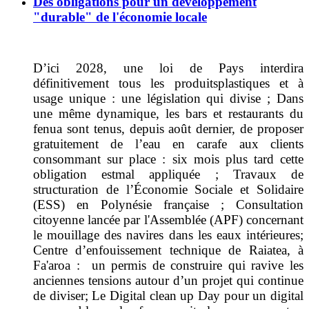
Des obligations pour un développement
"durable" de l'économie locale
D
’ici 2028, une loi de Pays interdira
définitivement tous les produits
plastiques et à
usage unique : une législation qui divise ;
Dans
une même dynamique, les bars et restaurants du
fenua sont tenus,
depuis août dernier,
de proposer
gratuitement de l’eau en carafe aux clients
consommant sur place
: six mois plus tard cette
obligation
est
mal appliquée
; Travaux de
structuration de l’Économie Sociale et Solidaire
(ESS) en Polynésie française
;
Consultation
citoyenne lancée par l'Assemblée (APF) concernant
le mouillage des
navires dans les eaux intérieures
;
Centre d’enfouissement technique de Raiatea, à
Fa'aroa :
un
permis de construire qui ravive les
anciennes tensions autour d’un projet qui continue
de diviser
;
Le Digital clean up Da
y pour un digital