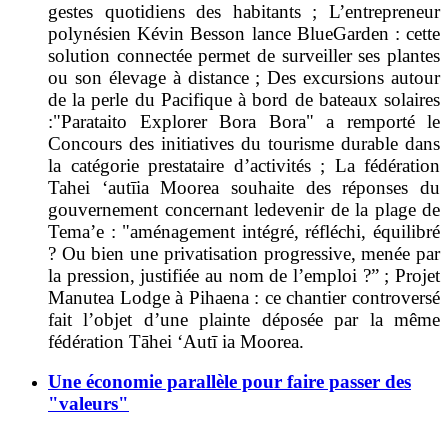
gestes quotidiens des habitants ; L
’entrepreneur
polynésien Kévin Besson lance BlueGarden : cette
solution connectée permet de surveiller ses plantes
ou son élevage à distance ;
Des excursions autour
de la perle du Pacifique à bord de bateaux solaires
:
"Parataito Explorer Bora Bora" a remporté le
Concours des initiatives du tourisme durable dans
la catégorie prestataire d’activités ; L
a fédération
Tahei ‘aut
ī
ia Moorea souhaite des réponses du
gouvernement concernant le
devenir de la plage de
Tema’e : "
aménagement intégré, réfléchi, équilibré
? Ou bien une privatisation progressive, menée par
la pression, justifiée au nom de l’emploi ?” ; Projet
Manutea Lodge à
Pihaena : ce chantier controversé
fait l’objet d’une plainte déposée par la même
fédération Tāhei ‘Autī ia Moorea.
Une économie parallèle pour faire passer des
"valeurs"