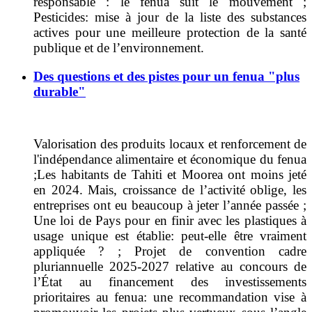
responsable : l
e fenua suit le mouvement
;
Pesticides: mise à jour de la liste des substances
actives pour une meilleure protection de la santé
publique et de l’environnement.
Des questions et des pistes pour un fenua "plus
durable"
Valorisation des produits locaux et renforcement de
l'
indépendance alimentaire et économique du fenua
;
Les habitants de Tahiti et Moorea ont moins jeté
en 2024. Mais,
croissance de l’activité oblige, les
entreprises ont eu beaucoup à jeter l’année passée ;
U
ne loi de Pays pour en finir avec les plastiques à
usage unique est établie: peut-elle être vraiment
appliquée ? ; P
rojet de convention cadre
pluriannuelle 2025-2027
relative au concours de
l’État au financement des investissements
prioritaires au fenu
a: une recommandation
vise à