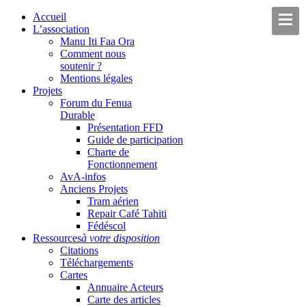
Accueil
L’association
Manu Iti Faa Ora
Comment nous
soutenir ?
Mentions légales
Projets
Forum du Fenua
Durable
Présentation FFD
Guide de participation
Charte de
Fonctionnement
AvA-infos
Anciens Projets
Tram aérien
Repair Café Tahiti
Fédéscol
Ressources
à votre disposition
Citations
Téléchargements
Cartes
Annuaire Acteurs
Carte des articles