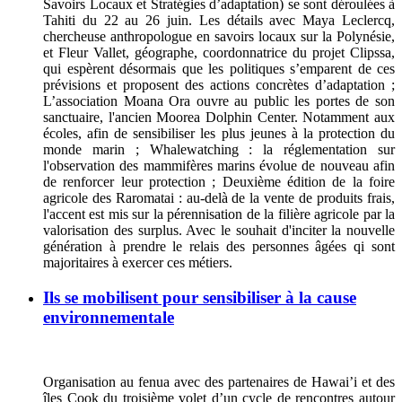
Savoirs Locaux et Stratégies d’adaptation) se sont déroulées à
Tahiti du 22 au 26 juin. Les détails avec Maya Leclercq,
chercheuse anthropologue en savoirs locaux sur la Polynésie,
et Fleur Vallet, géographe, coordonnatrice du projet Clipssa,
qui espèrent désormais que les politiques s’emparent de ces
prévisions et proposent des actions concrètes d’adaptation ;
L’association Moana Ora ouvre au public les portes de son
sanctuaire, l'ancien Moorea Dolphin Center. Notamment aux
écoles, afin de sensibiliser les plus jeunes à la protection du
monde marin ; Whalewatching : la réglementation sur
l'observation des mammifères marins évolue de nouveau afin
de renforcer leur protection ; Deuxième édition de la foire
agricole des Raromatai : au-delà de la vente de produits frais,
l'accent est mis sur la pérennisation de la filière agricole par la
valorisation des surplus. Avec le souhait d'inciter la nouvelle
génération à prendre le relais des personnes âgées qi sont
majoritaires à exercer ces métiers.
Ils se mobilisent pour sensibiliser à la cause
environnementale
Organisation au fenua avec des partenaires de Hawai’i et des
îles Cook du troisième volet d’un cycle de rencontres autour