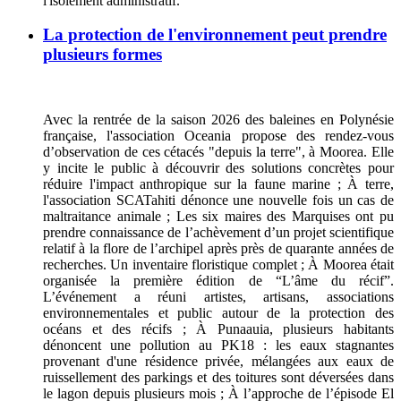
l'isolement administratif.
La protection de l'environnement peut prendre
plusieurs formes
Avec la rentrée de la saison 2026 des baleines en Polynésie
française, l'association Oceania propose des rendez-vous
d’observation de ces cétacés "depuis la terre", à Moorea. Elle
y incite le public à découvrir des solutions concrètes pour
réduire l'impact anthropique sur la faune marine ; À terre,
l'association SCATahiti dénonce une nouvelle fois un cas de
maltraitance animale ; Les six maires des Marquises ont pu
prendre connaissance de l’achèvement d’un projet scientifique
relatif à la flore de l’archipel après près de quarante années de
recherches. Un inventaire floristique complet ; À Moorea était
organisée la première édition de “L’âme du récif”.
L’événement a réuni artistes, artisans, associations
environnementales et public autour de la protection des
océans et des récifs ; À Punaauia, plusieurs habitants
dénoncent une pollution au PK18 : les eaux stagnantes
provenant d'une résidence privée, mélangées aux eaux de
ruissellement des parkings et des toitures sont déversées dans
le lagon depuis plusieurs mois ; À l’approche de l’épisode El