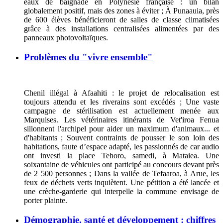
eaux de baignade en Polynésie française : un bilan
globalement positif, mais des zones à éviter ; À Punaauia, près
de 600 élèves bénéficieront de salles de classe climatisées
grâce à des installations centralisées alimentées par des
panneaux photovoltaïques.
Problèmes du "vivre ensemble"
Chenil illégal à Afaahiti : le projet de relocalisation est
toujours attendu et les riverains sont excédés ; Une vaste
campagne de stérilisation est actuellement menée aux
Marquises. Les vétérinaires itinérants de Vet'iroa Fenua
sillonnent l'archipel pour aider un maximum d'animaux... et
d'habitants ; Souvent contraints de pousser le son loin des
habitations, faute d’espace adapté, les passionnés de car audio
ont investi la place Tehoro, samedi, à Mataiea. Une
soixantaine de véhicules ont participé au concours devant près
de 2 500 personnes ; Dans la vallée de Tefaaroa, à Arue, les
feux de déchets verts inquiètent. Une pétition a été lancée et
une crèche-garderie qui interpelle la commune envisage de
porter plainte.
Démographie, santé et développement : chiffres