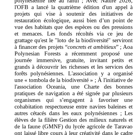
polynésienne liée au rāhui ; Avec Nature 2026,
l'OFB a lancé la quatrième édition d'un appel à
projets qui vise à soutenir des initiatives de
restauration écologique, aussi bien d’un point de
vue des habitats que des espèces ou des pressions
et menaces. Les fonds récoltés via ce jeu de
grattage qu'est le "loto de la biodiversité" serviront
à financer des projets “
concrets et ambitieux
” ; Aoa
Polynesian Forests a récemment proposé une
journée immersive, gratuite, invitant petits et
grands à découvrir les richesses et les services des
forêts polynésiennes. L'association y a organisé
une « tombola de la biodiversité » ; À l'initiative de
l'association Oceania, une Charte des bonnes
pratiques de navigation a été signée par plusieurs
organismes qui s’engagent à favoriser une
cohabitation respectueuse entre navires baleines et
autres cétacés dans les eaux polynésiennes ; Les
élèves de la filière Gestion des milieux naturels et
de la faune (GMNF) du lycée agricole de Taravao
ont laissé libre cours à leur créativité dans le cadre