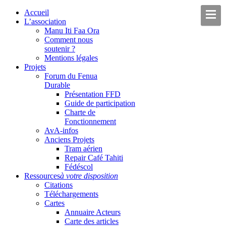
Accueil
L’association
Manu Iti Faa Ora
Comment nous
soutenir ?
Mentions légales
Projets
Forum du Fenua
Durable
Présentation FFD
Guide de participation
Charte de
Fonctionnement
AvA-infos
Anciens Projets
Tram aérien
Repair Café Tahiti
Fédéscol
Ressources
à votre disposition
Citations
Téléchargements
Cartes
Annuaire Acteurs
Carte des articles