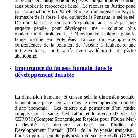
de risques et à adopter de bons gestes : préparation et sécurité,
sans oublier le respect des lieux ; Le recours en Justice porté
par l’association « La Planète Brûle », qui exigeait du Pays la
fermeture de la fosse à ciel ouvert de la Punaruu, a été rejeté.
De quoi laisser le temps à l’exploitant, aussi visé par une
enquête pénale, pour développer une « solution plus
moderne » de traitement... ; Nouveau cri d'alarme pour la
faune marine en Polynésie. Encore un exemple des
conséquences de la pollution de l’océan: à Teahupo'o, une
tortue verte est morte après avoir avalé un fil de pêche
abandonné.
Importance du facteur humain dans le
développement durable
La dimension humaine, et en son sein la dimension sociale,
tiennent une place centrale dans le développement durable
d’une économie. Les critères qui permettent d’en rendre
compte sont la santé, l’éducation et le niveau de vie. Le
CEROM (Comptes Économiques Rapides pour l’Outre-Mer)
a dévoilé ses dernières analyses sur l’Indice de
Développement Humain (IDH) de la Polynésie française ;
Pour sa part, le comité polynésien de sécurité civile (CPSC)